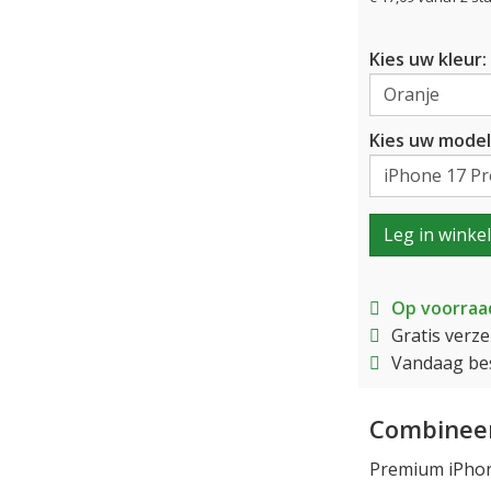
Kies uw kleur:
Kies uw model
Leg in winke
Op voorraa
Gratis verz
Vandaag bes
Combineer
Premium iPhon