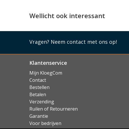
Deze iPhone 17 Pro Max camera protector heef
uw iPhone neemt: deze zijn even helder, scherp e
Wellicht ook interessant
toestel met vertrouwen kunt gebruiken in de w
Lees mi
Vragen?
Neem contact met ons op!
Klantenservice
Mijn KloegCom
Contact
Bestellen
Betalen
Verzending
Ruilen of Retourneren
Garantie
Voor bedrijven