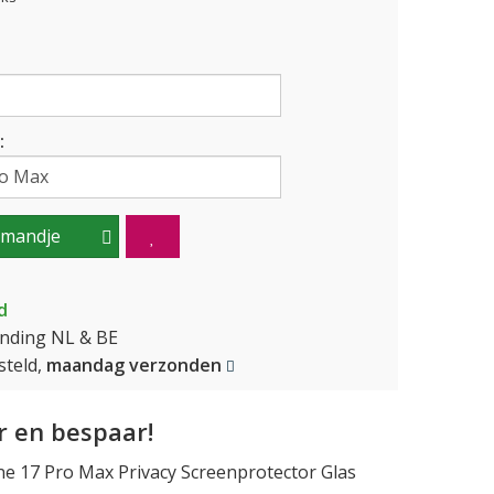
:
lmandje
d
ending NL & BE
teld,
maandag verzonden
 en bespaar!
e 17 Pro Max Privacy Screenprotector Glas