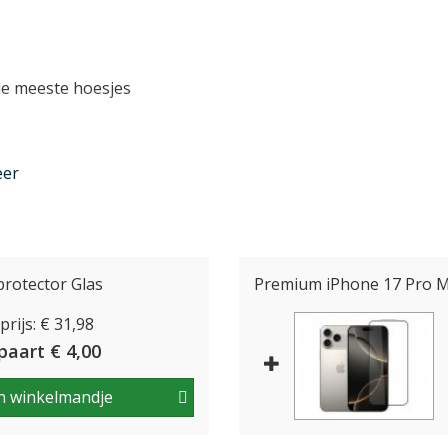
de meeste hoesjes
p maat gemaakt en schuift u daarom
eer
estel. Scheef of verkeerd aanbrengen
dus!
rotector Glas
Premium iPhone 17 Pro M
maakt van gehard glas, en zijn daardoor
rijs: € 31,98
bovendien voor een extra laag
paart € 4,00
n winkelmandje