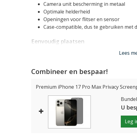
Camera unit bescherming in metaal
Optimale helderheid
Openingen voor flitser en sensor
Case-compatible, dus te gebruiken met 
Eenvoudig plaatsen
De individuele protectors zijn zeer precies o
Lees m
zonder enige moeite over de lenzen van uw to
kan eigenlijk niet: altijd een perfect resultaat 
Combineer en bespaar!
Krasbestendig
Premium iPhone 17 Pro Max Privacy Screenp
De iPhone 17 Pro Max lens protectors zijn ge
Bundelp
zeer krasbestendig. De aluminium rand zorgt 
U bes
bescherming.
Leg i
Geen invloed op
foto's