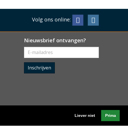
Volg ons online:
Nieuwsbrief ontvangen?
Inschrijven
Liever niet
Prima
Algemene voorwaarden
-
Cookieverklaring
-
Privacyverklaring