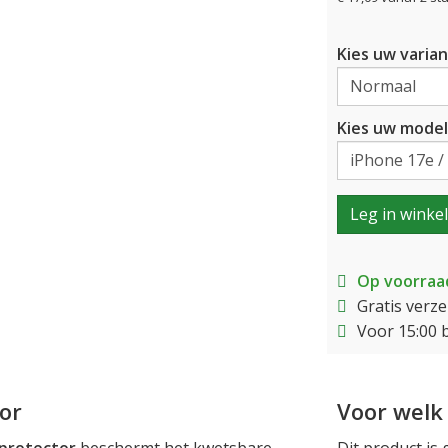
Kies uw varian
Kies uw model
Leg in winke
Op voorraa
Gratis verz
Voor 15:00 
or
Voor welk 
 protector
beschermt het kwetsbare
Dit product is 