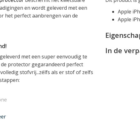
hadigingen en wordt geleverd met een
Apple iP
or het perfect aanbrengen van de
Apple iP
Eigensch
nd!
In de ver
 geleverd met een super eenvoudig te
u de protector gegarandeerd perfect
lledig stofvrij...zélfs als er stof of zelfs
 stappen:
one
eer
 en geniet van uw perfect aangebrachte