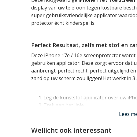
display van uw telefoon tegen kostbare besc
super gebruiksvriendelijke applicator waardo
protector écht kinderspel is.
Perfect Resultaat, zelfs met stof en za
Deze iPhone 17e / 16e screenprotector wordt
gebruiken applicator. Deze zorgt ervoor dat 
aanbrengt: perfect recht, perfect uitgelijnd én vo
zand op uw scherm zou liggen! Het werkt in 3
Leg de kunststof applicator over uw iPh
Trek aan het lipje
Druk in de ronde opening
Lees m
Verwijder vervolgens de kunststof applicator
Wellicht ook interessant
screen protector.