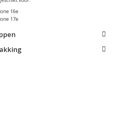
hone 16e
hone 17e
appen
pakking