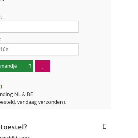
t:
:
lmandje
d
ending NL & BE
besteld, vandaag verzonden
toestel?
geschikt voor: