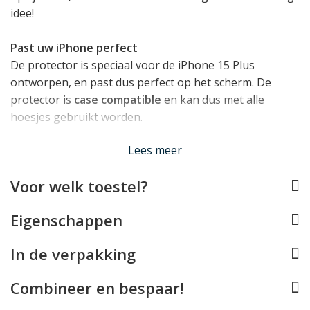
idee!
Past uw iPhone perfect
De protector is speciaal voor de iPhone 15 Plus
ontworpen, en past dus perfect op het scherm. De
protector is
case compatible
en kan dus met alle
hoesjes gebruikt worden.
Lees meer
Gehard glas
Deze glasprotector is gemaakt van gehard glas met
Voor welk toestel?
een oppervlaktespanning van 9H. Nu zegt ons dat
getal ook niet zoveel, maar het betekent gewoonweg
Eigenschappen
dat het glas een zeer harde bovenlaag heeft waardoor
deze kraswerend is en bij directe impact op het scherm
In de verpakking
veel energie absorbeert bij het breken - uiteraard met
het doel om die schadelijke energie weg te houden bij
Combineer en bespaar!
het display van uw iPhone.