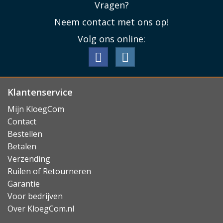
Vragen?
hetzelfde aanvoelt als het glas van het display van de
Neem contact met ons op!
iPad zelf.
Volg ons online:
Lees minder
Klantenservice
Mijn KloegCom
Contact
Bestellen
Betalen
Verzending
Ruilen of Retourneren
Garantie
Voor bedrijven
Over KloegCom.nl