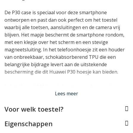
De P30 case is speciaal voor deze smartphone
ontworpen en past dan ook perfect om het toestel
waarbij alle toetsen, aansluitingen en de camera vrij
blijven. Het mapje beschermt de smartphone rondom,
met een klepje over het scherm en een stevige
magneetsluiting. In het telefoonhoesje zit een houder
van onbreekbaar, schokabsorberend TPU die een
belangrijke bijdrage levert aan de uitstekende
bescherming die dit Huawei P30 hoesje kan bieden.
In het Huawei P30 hoesje kunt u meerdere pasjes,
Lees meer
briefgeld en bonnetjes opbergen dankzij de
4 vakjes
in
de voering. Ook kan het mapje als standaardje gebruikt
Voor welk toestel?
worden zodat u de P30 rechtop neer kunt zetten.
Eigenschappen