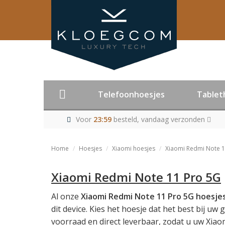
Telefoonhoesjes
Tablet
Voor
23:59
besteld, vandaag verzonden
Home
Hoesjes
Xiaomi hoesjes
Xiaomi Redmi Note 1
Xiaomi Redmi Note 11 Pro 5G
Al onze
Xiaomi Redmi Note 11 Pro 5G hoesje
dit device. Kies het hoesje dat het best bij u
voorraad en direct leverbaar, zodat u uw Xiao