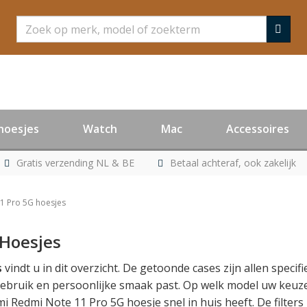
Zoeken
hoesjes
Watch
Mac
Accessoires
Gratis verzending NL & BE
Betaal achteraf, ook zakelijk
1 Pro 5G hoesjes
Hoesjes
s
vindt u in dit overzicht. De getoonde cases zijn allen spec
w gebruik en persoonlijke smaak past. Op welk model uw keuze 
mi Redmi Note 11 Pro 5G hoesje snel in huis heeft. De filter