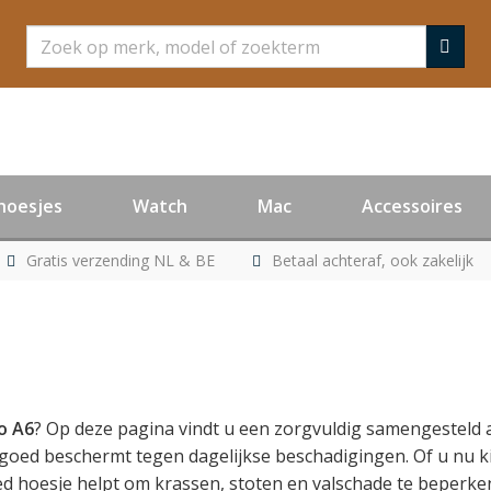
Zoeken
hoesjes
Watch
Mac
Accessoires
Gratis verzending NL & BE
Betaal achteraf, ook zakelijk
o
A6
? Op deze pagina vindt u een zorgvuldig samengesteld
ed beschermt tegen dagelijkse beschadigingen. Of u nu kie
d hoesje helpt om krassen, stoten en valschade te beperke