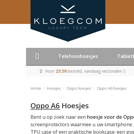
Telefoonhoesjes
Tablet
Voor
23:59
besteld, vandaag verzonden
Home
Hoesjes
Oppo hoesjes
Oppo A6 hoesjes
Oppo A6
Hoesjes
Bent u op zoek naar een
hoesje voor de
Opp
screenprotectors waarmee u uw smartphone go
TPU case of een praktische bookcase: een goe