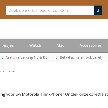
Zoeken
hoesjes
Watch
Mac
Accessoires
Gratis verzending NL & BE
Betaal achteraf, ook zakelijk
one hoesjes
s
g voor uw Motorola ThinkPhone? Ontdek onze collectie stij