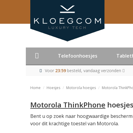
Telefoonhoesjes
Tablet
Voor
23:59
besteld, vandaag verzonden
Home
Hoesjes
Motorola hoesjes
Motorola ThinkPh
Motorola ThinkPhone
hoesje
Bent u op zoek naar hoogwaardige beschermin
voor dit krachtige toestel van Motorola.