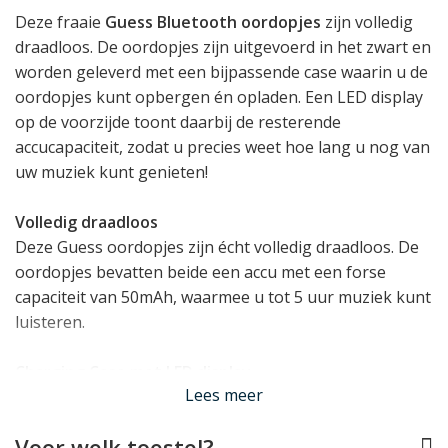
Deze fraaie
Guess Bluetooth oordopjes
zijn volledig
draadloos. De oordopjes zijn uitgevoerd in het zwart en
worden geleverd met een bijpassende case waarin u de
oordopjes kunt opbergen én opladen. Een LED display
op de voorzijde toont daarbij de resterende
accucapaciteit, zodat u precies weet hoe lang u nog van
uw muziek kunt genieten!
Volledig draadloos
Deze Guess oordopjes zijn écht volledig draadloos. De
oordopjes bevatten beide een accu met een forse
capaciteit van 50mAh, waarmee u tot 5 uur muziek kunt
luisteren.
Charging Case met LED display
Lees meer
Zijn uw Guess Bluetooth oordopjes leeg? Dan kunt u ze
onderweg gewoon weer opladen in de meegeleverde
Voor welk toestel?
charging case die door middel van een LED scherm de