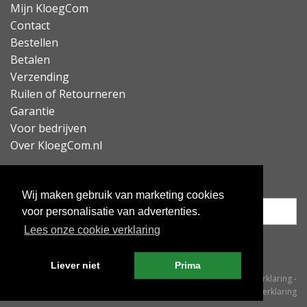
of bijvoorbeeld een telefoongesprek kunt opnemen.
Mijn KloegCom
Het is namelijk ook mogelijk om handsfree te bellen
Contact
met deze oordopjes!
Bestellen
Betalen
Lees minder
Verzending
Ruilen of Retourneren
Garantie
Voor bedrijven
Over KloegCom.nl
Nieuwsbrief ontvangen?
Wij maken gebruik van marketing cookies
voor personalisatie van advertenties.
Lees onze cookie verklaring
Inschrijven
Liever niet
Prima
© KloegCom 2008 - 2026 -
Algemene voorwaarden
-
Cookieverklaring
-
Privacyverklaring