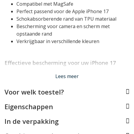
Compatibel met MagSafe
Perfect passend voor de Apple iPhone 17
Schokabsorberende rand van TPU materiaal
Bescherming voor camera en scherm met
opstaande rand
Verkrijgbaar in verschillende kleuren
Effectieve bescherming voor uw iPhone 17
Het iPhone 17 hoesje van Guess is mooi slank en licht
Lees meer
van gewicht en beschermt uw toestel desondanks
doeltreffend dankzij de basis van TPU. Dit is een
Voor welk toestel?
materiaal dat van nature onbreekbaar én
schokabsorberend is, waardoor het een zeer goede
Eigenschappen
bescherming kan bieden aan uw toestel. Het TPU
materiaal bedekt alle randen en hoeken van uw iPhone
In de verpakking
17, en vormt ook een klein opstaand randje rond het
display.