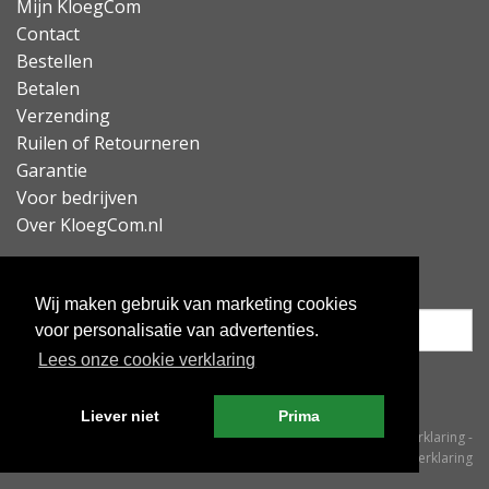
Mijn KloegCom
Contact
Bestellen
Betalen
Verzending
Ruilen of Retourneren
Garantie
Voor bedrijven
Over KloegCom.nl
Nieuwsbrief ontvangen?
Wij maken gebruik van marketing cookies
voor personalisatie van advertenties.
Lees onze cookie verklaring
Inschrijven
Liever niet
Prima
© KloegCom 2008 - 2026 -
Algemene voorwaarden
-
Cookieverklaring
-
Privacyverklaring