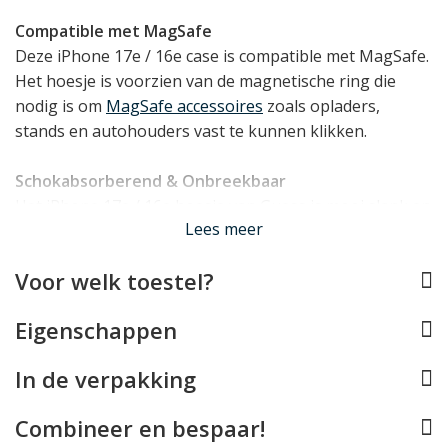
Compatible met MagSafe
Deze iPhone 17e / 16e case is compatible met MagSafe.
Het hoesje is voorzien van de magnetische ring die
nodig is om
MagSafe accessoires
zoals opladers,
stands en autohouders vast te kunnen klikken.
Schokabsorberend & Onbreekbaar
Het iPhone 17e / 16e hoesje van Guess is mooi slank en
Lees meer
licht van gewicht en beschermt uw toestel desondanks
doeltreffend dankzij de basis van TPU. Dit is een
Voor welk toestel?
materiaal dat van nature onbreekbaar én
schokabsorberend is, waardoor het een zeer goede
Eigenschappen
bescherming kan bieden aan uw toestel. Het TPU
materiaal bedekt alle randen en hoeken van uw iPhone
In de verpakking
17e / 16e, en vormt ook een klein opstaand randje rond
het display.
Combineer en bespaar!