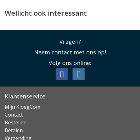
Perfect op maat
De Guess case werd speciaal ontworpen voor de
Wellicht ook interessant
iPhone 17e / 16e en past daarom als gegoten. Alle
knopjes kunt u blijven gebruiken, de USB-C aansluiting
blijft vrij en de camera's kunnen hun werk blijven doen.
Vragen?
Ook is de case te gebruiken met draadloos laden en
MagSafe.
Neem contact met ons op!
Lees minder
Volg ons online:
Klantenservice
Mijn KloegCom
Contact
Bestellen
Betalen
Verzending