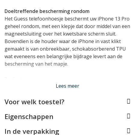
Doeltreffende bescherming rondom
Het Guess telefoonhoesje beschermt uw iPhone 13 Pro
geheel rondom, met een klepje dat door middel van een
magneetsluiting over het kwetsbare scherm sluit.
Bovendien is de houder waar de iPhone in vast klikt
gemaakt is van onbreekbaar, schokabsorberend TPU
wat eveneens een belangrijke bijdrage levert aan de
bescherming van het mapje.
Perfect op maat
Lees meer
Deze Guess case werd speciaal voor de iPhone 13 Pro
ontworpen, en past daarom als gegoten. Alle knopjes,
Voor welk toestel?
aansluitingen en de camera's blijven daarbij vrij en de
case is compatible met
draadloos opladen
. Helaas is de
Eigenschappen
case niet geschikt voor laden met MagSafe. De case
voegt bovendien functionaliteit toe in de vorm van een
In de verpakking
pasjeshouder met vakjes voor 3 passen.