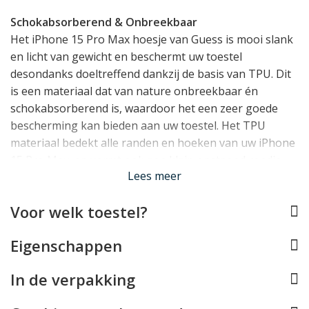
Schokabsorberend & Onbreekbaar
Het iPhone 15 Pro Max hoesje van Guess is mooi slank
en licht van gewicht en beschermt uw toestel
desondanks doeltreffend dankzij de basis van TPU. Dit
is een materiaal dat van nature onbreekbaar én
schokabsorberend is, waardoor het een zeer goede
bescherming kan bieden aan uw toestel. Het TPU
materiaal bedekt alle randen en hoeken van uw iPhone
15 Pro Max, en vormt ook een klein opstaand randje
Lees meer
rond het display.
Voor welk toestel?
Perfect op maat
De Guess case werd speciaal ontworpen voor de
Eigenschappen
iPhone 15 Pro Max en past daarom als gegoten. Alle
knopjes kunt u blijven gebruiken, de Lightning
In de verpakking
aansluiting blijft vrij en de camera's kunnen hun werk
blijven doen. De case is ook compatible met draadloos