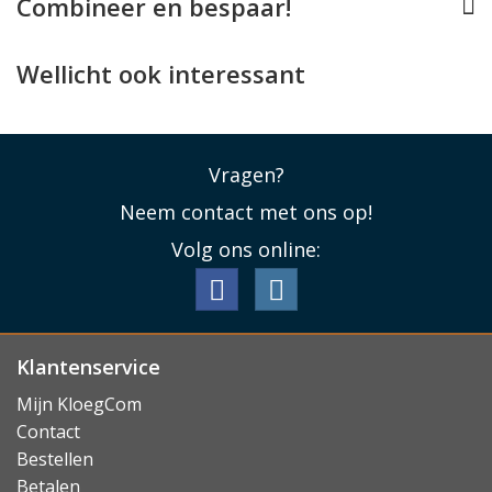
Combineer en bespaar!
laden met draadloze opladers, al biedt deze geen
ondersteuning voor Apple MagSafe.
Wellicht ook interessant
Lees minder
Vragen?
Neem contact met ons op!
Volg ons online:
Klantenservice
Mijn KloegCom
Contact
Bestellen
Betalen