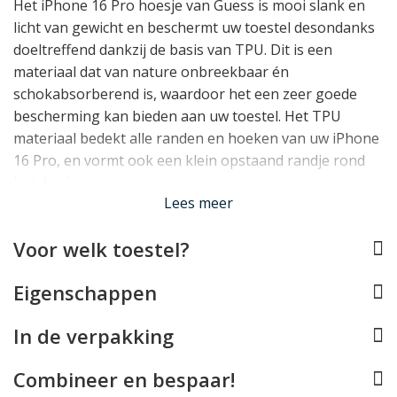
Het iPhone 16 Pro hoesje van Guess is mooi slank en
licht van gewicht en beschermt uw toestel desondanks
doeltreffend dankzij de basis van TPU. Dit is een
materiaal dat van nature onbreekbaar én
schokabsorberend is, waardoor het een zeer goede
bescherming kan bieden aan uw toestel. Het TPU
materiaal bedekt alle randen en hoeken van uw iPhone
16 Pro, en vormt ook een klein opstaand randje rond
het display.
Lees meer
Past uw iPhone 16 Pro prefect
Voor welk toestel?
De Guess case werd speciaal ontworpen voor de
iPhone 16 Pro en past dan ook perfect om dit toestel.
Eigenschappen
Alle knopjes kunt u blijven gebruiken, de USB-C
aansluiting blijft vrij en de camera's kunnen hun werk
In de verpakking
blijven doen. Helaas is deze case door de dik gevoerde
achterzijde niet compatible met draadloos opladen.
Combineer en bespaar!
Lees minder