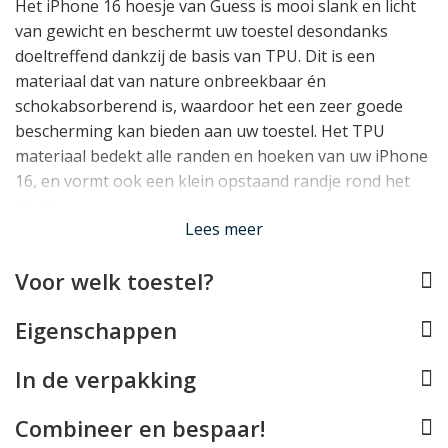
Het iPhone 16 hoesje van Guess is mooi slank en licht
van gewicht en beschermt uw toestel desondanks
doeltreffend dankzij de basis van TPU. Dit is een
materiaal dat van nature onbreekbaar én
schokabsorberend is, waardoor het een zeer goede
bescherming kan bieden aan uw toestel. Het TPU
materiaal bedekt alle randen en hoeken van uw iPhone
16, en vormt ook een klein opstaand randje rond het
display.
Lees meer
Past uw iPhone 16 prefect
Voor welk toestel?
De Guess case werd speciaal ontworpen voor de
iPhone 16 en past dan ook perfect om dit toestel. Alle
Eigenschappen
knopjes kunt u blijven gebruiken, de USB-C aansluiting
blijft vrij en de camera's kunnen hun werk blijven doen.
In de verpakking
Helaas is deze case door de dik gevoerde achterzijde
niet compatible met draadloos opladen.
Combineer en bespaar!
Lees minder