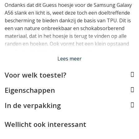
Ondanks dat dit Guess hoesje voor de Samsung Galaxy
A56 slank en licht is, weet deze toch een doeltreffende
bescherming te bieden dankzij de basis van TPU. Dit is
een van nature onbreekbaar en schokabsorberend
materiaal, dat in het hoesje is terug te vinden op alle
randen en hoeken. Ook vormt het een klein opstaand
randje rond het display en de camera's.
Lees meer
Past de Galaxy A56 perfect
Voor welk toestel?
Doordat deze Guess case speciaal voor de Samsung
Galaxy A56 werd ontworpen, past deze als gegoten. Er
Eigenschappen
is daarbij rekening gehouden met alle toetsen en
aansluitingen, de camera's. Hierdoor kunt u uw toestel
In de verpakking
volledig normaal blijven gebruiken.
Wellicht ook interessant
Lees minder