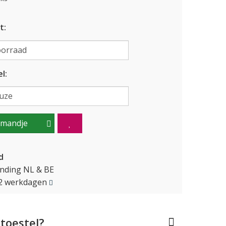
t:
l:
lmandje
d
ending NL & BE
1-2 werkdagen
toestel?