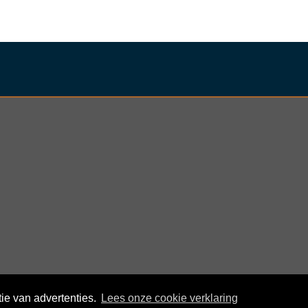
nder
ie van advertenties.
Lees onze cookie verklaring
© KloegCom 2008 - 2026 -