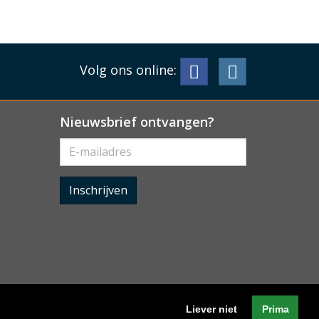
Volg ons online:
Nieuwsbrief ontvangen?
Inschrijven
Liever niet
Prima
Algemene voorwaarden
-
Cookieverklaring
-
Privacyverklaring