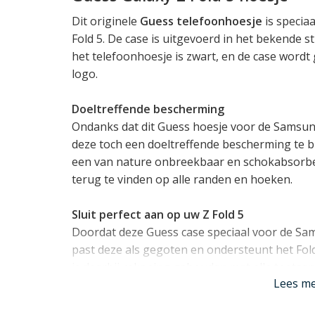
Dit originele
Guess telefoonhoesje
is specia
Fold 5. De case is uitgevoerd in het bekende 
het telefoonhoesje is zwart, en de case word
logo.
Doeltreffende bescherming
Ondanks dat dit Guess hoesje voor de Samsung 
deze toch een doeltreffende bescherming te bi
een van nature onbreekbaar en schokabsorbere
terug te vinden op alle randen en hoeken.
Sluit perfect aan op uw Z Fold 5
Doordat deze Guess case speciaal voor de Sa
past deze als gegoten en ondersteunt het Fo
is daarbij rekening gehouden met alle toetsen
Lees m
mogelijkheid
draadloos op te laden
. Hierdoor 
normaal blijven gebruiken.