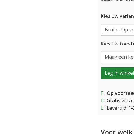
Kies uw varian
Kies uw toeste
Leg in winke
Op voorraa
Gratis verz
Levertijd: 
Voor welk 