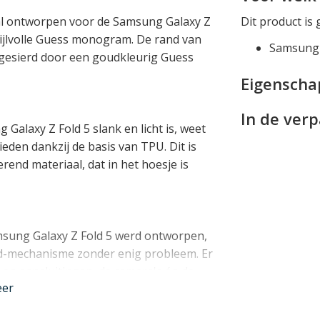
al ontworpen voor de Samsung Galaxy Z
Dit product is 
stijlvolle Guess monogram. De rand van
Samsung 
t gesierd door een goudkleurig Guess
Eigensch
In de ver
Galaxy Z Fold 5 slank en licht is, weet
eden dankzij de basis van TPU. Dit is
nd materiaal, dat in het hoesje is
msung Galaxy Z Fold 5 werd ontworpen,
ld-mechanisme zonder enig probleem. Er
 en aansluitingen, de camera's én de
eer
kunt u dit bijzondere toestel volledig