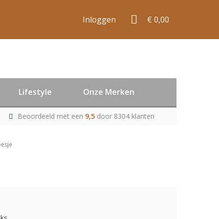
Inloggen
€ 0,00
Lifestyle
Onze Merken
Beoordeeld met een
9,5
door 8304 klanten
oesje
uks