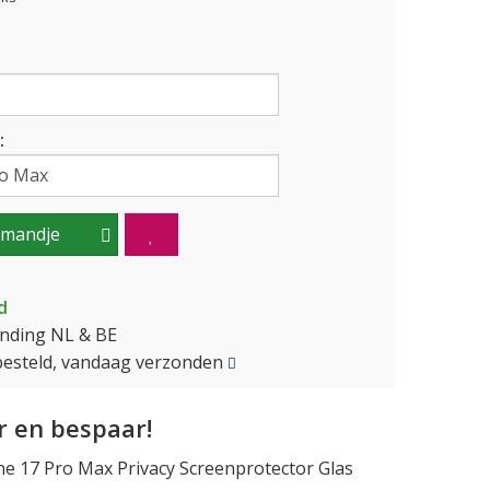
:
lmandje
d
ending NL & BE
besteld, vandaag verzonden
 en bespaar!
e 17 Pro Max Privacy Screenprotector Glas