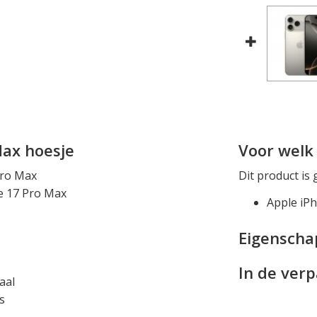
Max hoesje
Voor welk 
Pro Max
Dit product is 
e 17 Pro Max
Apple iP
Eigensch
In de ver
aal
s