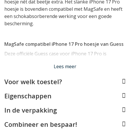
hoesje nét dat beetje extra. Het slanke iPhone 17 Pro
hoesje is bovendien compatibel met MagSafe en heeft
een schokabsorberende werking voor een goede
bescherming.
MagSafe compatibel iPhone 17 Pro hoesje van Guess
Deze officiële Guess case voor iPhone 17 Pro is
compatible met MagSafe. Het hoesje is voorzien van de
Lees meer
magnetische ring die nodig is om
MagSafe accessoires
zoals opladers, stands en autohouders vast te kunnen
Voor welk toestel?
klikken.
Eigenschappen
Effectieve bescherming voor uw iPhone 17 Pro
In de verpakking
Het iPhone 17 Pro hoesje van Guess is mooi slank en
licht van gewicht en beschermt uw toestel desondanks
Combineer en bespaar!
doeltreffend dankzij de basis van TPU. Dit is een