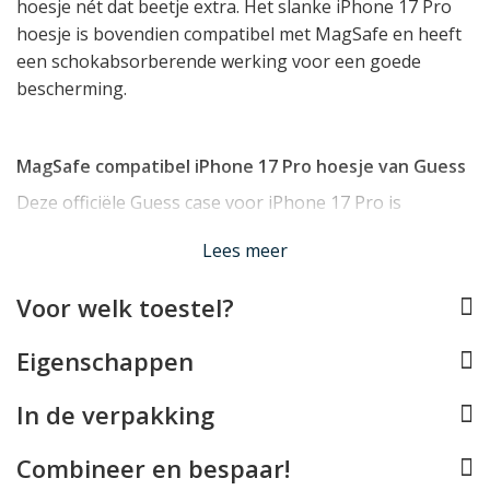
hoesje nét dat beetje extra. Het slanke iPhone 17 Pro
hoesje is bovendien compatibel met MagSafe en heeft
een schokabsorberende werking voor een goede
bescherming.
MagSafe compatibel iPhone 17 Pro hoesje van Guess
Deze officiële Guess case voor iPhone 17 Pro is
compatible met MagSafe. Het hoesje is voorzien van de
Lees meer
magnetische ring die nodig is om
MagSafe accessoires
zoals opladers, stands en autohouders vast te kunnen
Voor welk toestel?
klikken.
Eigenschappen
Effectieve bescherming voor uw iPhone 17 Pro
In de verpakking
Het iPhone 17 Pro hoesje van Guess is mooi slank en
licht van gewicht en beschermt uw toestel desondanks
Combineer en bespaar!
doeltreffend dankzij de basis van TPU. Dit is een