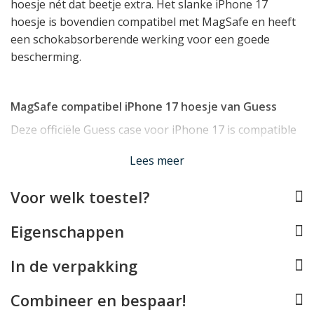
hoesje nét dat beetje extra. Het slanke iPhone 17
hoesje is bovendien compatibel met MagSafe en heeft
een schokabsorberende werking voor een goede
bescherming.
MagSafe compatibel iPhone 17 hoesje van Guess
Deze officiële Guess case voor iPhone 17 is compatible
met MagSafe. Het hoesje is voorzien van de
Lees meer
magnetische ring die nodig is om
MagSafe accessoires
zoals opladers, stands en autohouders vast te kunnen
Voor welk toestel?
klikken.
Eigenschappen
Effectieve bescherming voor uw iPhone 17
In de verpakking
Het iPhone 17 hoesje van Guess is mooi slank en licht
van gewicht en beschermt uw toestel desondanks
Combineer en bespaar!
doeltreffend dankzij de basis van TPU. Dit is een