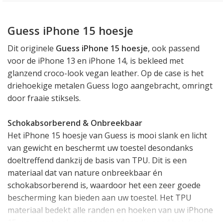
Guess iPhone 15 hoesje
Dit originele
Guess iPhone 15 hoesje
, ook passend
voor de iPhone 13 en iPhone 14, is bekleed met
glanzend croco-look vegan leather. Op de case is het
driehoekige metalen Guess logo aangebracht, omringt
door fraaie stiksels.
Schokabsorberend & Onbreekbaar
Het iPhone 15 hoesje van Guess is mooi slank en licht
van gewicht en beschermt uw toestel desondanks
doeltreffend dankzij de basis van TPU. Dit is een
materiaal dat van nature onbreekbaar én
schokabsorberend is, waardoor het een zeer goede
bescherming kan bieden aan uw toestel. Het TPU
materiaal bedekt alle randen en hoeken van uw iPhone
15, en vormt ook een opstaand randje rond het display