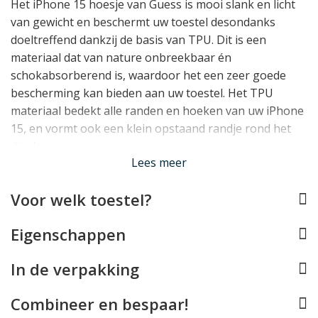
Het iPhone 15 hoesje van Guess is mooi slank en licht
van gewicht en beschermt uw toestel desondanks
doeltreffend dankzij de basis van TPU. Dit is een
materiaal dat van nature onbreekbaar én
schokabsorberend is, waardoor het een zeer goede
bescherming kan bieden aan uw toestel. Het TPU
materiaal bedekt alle randen en hoeken van uw iPhone
15, en vormt ook een klein opstaand randje rond het
display.
Lees meer
Perfect op maat
Voor welk toestel?
De Guess case werd speciaal ontworpen voor de
iPhone 15 en past daarom als gegoten. Alle knopjes
Eigenschappen
kunt u blijven gebruiken, de USB-C aansluiting blijft vrij
en de camera's kunnen hun werk blijven doen. Ook is
In de verpakking
de case te gebruiken met draadloos laden, al is de het
hoesje niet compatible met MagSafe.
Combineer en bespaar!
Lees minder