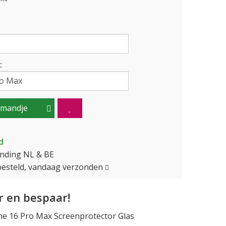
:
lmandje
d
ending NL & BE
besteld, vandaag verzonden
 en bespaar!
e 16 Pro Max Screenprotector Glas