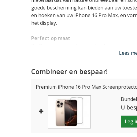
materiaal dat van nature onbreekbaar én sch
goede bescherming kan bieden aan uw toestel
en hoeken van uw iPhone 16 Pro Max, en vorm
het display.
Perfect op maat
De Guess case werd speciaal ontworpen voor
Lees m
als gegoten. Alle knopjes kunt u blijven gebruik
en de camera's kunnen hun werk blijven doen.
Guess embleem achterop niet compatible met
Combineer en bespaar!
Lees mi
Premium iPhone 16 Pro Max Screenprotecto
Bundelp
U bes
Leg i