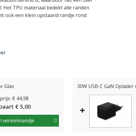
okabsorberend is, waardoor het een zeer
. Het TPU materiaal bedekt alle randen
t ook een klein opstaand randje rond
 de iPhone 16 Pro Max en past daarom
eer
en, de Lightning aansluiting blijft vrij
 Helaas is deze case door het metalen
 draadloos opladen of MagSafe.
nder
r Glas
30W USB-C GaN Oplader v
rijs: € 44,98
paart € 5,00
n winkelmandje