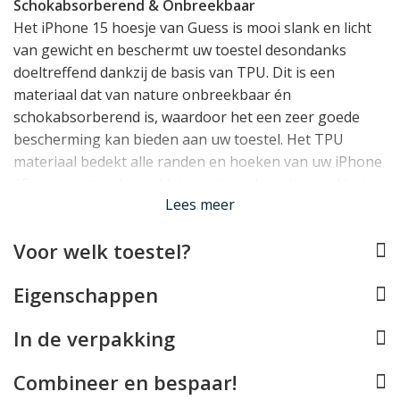
Schokabsorberend & Onbreekbaar
Het iPhone 15 hoesje van Guess is mooi slank en licht
van gewicht en beschermt uw toestel desondanks
doeltreffend dankzij de basis van TPU. Dit is een
materiaal dat van nature onbreekbaar én
schokabsorberend is, waardoor het een zeer goede
bescherming kan bieden aan uw toestel. Het TPU
materiaal bedekt alle randen en hoeken van uw iPhone
15, en vormt ook een klein opstaand randje rond het
Lees meer
display.
Voor welk toestel?
Perfect op maat
De Guess case werd speciaal ontworpen voor de
Eigenschappen
iPhone 15 en past daarom als gegoten. Alle knopjes
kunt u blijven gebruiken, de Lightning aansluiting blijft
In de verpakking
vrij en de camera's kunnen hun werk blijven doen.
Helaas is deze case door het metalen Guess embleem
Combineer en bespaar!
achterop niet compatible met draadloos opladen of