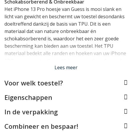
Schokabsorberend & Onbreekbaar
Het iPhone 13 Pro hoesje van Guess is mooi slank en
licht van gewicht en beschermt uw toestel desondanks
doeltreffend dankzij de basis van TPU. Dit is een
materiaal dat van nature onbreekbaar én
schokabsorberend is, waardoor het een zeer goede
bescherming kan bieden aan uw toestel. Het TPU
materiaal bedekt alle randen en hoeken van uw iPhone
13 Pro, en vormt ook een klein opstaand randje rond
Lees meer
het display.
Voor welk toestel?
Perfect op maat
De Guess case werd speciaal ontworpen voor de
Eigenschappen
iPhone 13 Pro en past daarom als gegoten. Alle
knopjes kunt u blijven gebruiken, de Lightning
In de verpakking
aansluiting blijft vrij en de camera's kunnen hun werk
blijven doen. Helaas is deze case door het Guess
Combineer en bespaar!
embleem achterop niet compatible met draadloos