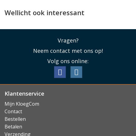
opladen of MagSafe.
Wellicht ook interessant
Lees minder
Vragen?
Neem contact met ons op!
Volg ons online:
Klantenservice
Mijn KloegCom
Contact
Bestellen
Betalen
Verzending