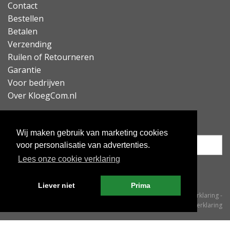
muziek kunt bedienen en gesprekken kunt aannemen.
Contact
De koptelefoon bevat namelijk óók een microfoon voor
Bestellen
handsfree bellen en ondersteunt spraakassistenten.
Betalen
Verzending
IPX4 waterbestendig
Ruilen of Retourneren
De koptelefoon is IPX4 waterbestendig, waardoor deze
Garantie
bestand is tegen spatwater en zweet. Hierdoor is de
Voor bedrijven
koptelefoon ook tijdens het sporten te gebruiken.
Over KloegCom.nl
Lees minder
Nieuwsbrief ontvangen?
Wij maken gebruik van marketing cookies
voor personalisatie van advertenties.
Lees onze cookie verklaring
Inschrijven
Liever niet
Prima
© KloegCom 2008 - 2026 -
Algemene voorwaarden
-
Cookieverklaring
-
Privacyverklaring