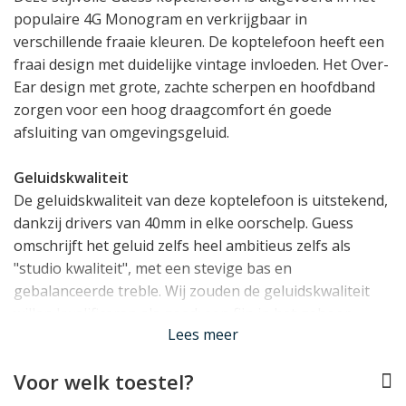
populaire 4G Monogram en verkrijgbaar in
verschillende fraaie kleuren. De koptelefoon heeft een
fraai design met duidelijke vintage invloeden. Het Over-
Ear design met grote, zachte scherpen en hoofdband
zorgen voor een hoog draagcomfort én goede
afsluiting van omgevingsgeluid.
Geluidskwaliteit
De geluidskwaliteit van deze koptelefoon is uitstekend,
dankzij drivers van 40mm in elke oorschelp. Guess
omschrijft het geluid zelfs heel ambitieus zelfs als
"studio kwaliteit", met een stevige bas en
gebalanceerde treble. Wij zouden de geluidskwaliteit
willen kwalificeren als goed: een fijn in het gehoor
Lees meer
liggende balans met een lichte nadruk op een goede
bas, die door de meeste gebruikers als zeer prettig
Voor welk toestel?
ervaren zal worden.