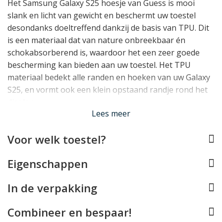
Het Samsung Galaxy S25 hoesje van Guess is mooi
slank en licht van gewicht en beschermt uw toestel
desondanks doeltreffend dankzij de basis van TPU. Dit
is een materiaal dat van nature onbreekbaar én
schokabsorberend is, waardoor het een zeer goede
bescherming kan bieden aan uw toestel. Het TPU
materiaal bedekt alle randen en hoeken van uw Galaxy
S25, en vormt ook een klein opstaand randje rond het
display.
Lees meer
Perfect op maat
Voor welk toestel?
De Guess case werd speciaal ontworpen voor de
Samsung Galaxy S25 en past daarom als gegoten. Alle
Eigenschappen
knopjes kunt u blijven gebruiken, de USB aansluiting
blijft vrij en de camera's kunnen hun werk blijven doen.
In de verpakking
Helaas is deze case door het Guess embleem achterop
niet compatible met draadloos opladen.
Combineer en bespaar!
Lees minder