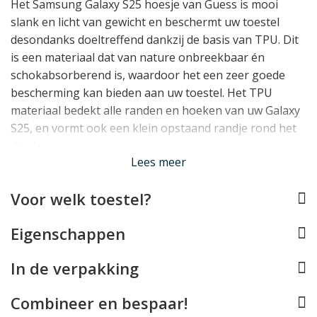
Het Samsung Galaxy S25 hoesje van Guess is mooi
slank en licht van gewicht en beschermt uw toestel
desondanks doeltreffend dankzij de basis van TPU. Dit
is een materiaal dat van nature onbreekbaar én
schokabsorberend is, waardoor het een zeer goede
bescherming kan bieden aan uw toestel. Het TPU
materiaal bedekt alle randen en hoeken van uw Galaxy
S25, en vormt ook een klein opstaand randje rond het
display.
Lees meer
Perfect op maat
Voor welk toestel?
De Guess case werd speciaal ontworpen voor de
Samsung Galaxy S25 en past daarom als gegoten. Alle
Eigenschappen
knopjes kunt u blijven gebruiken, de USB aansluiting
blijft vrij en de camera's kunnen hun werk blijven doen.
In de verpakking
Helaas is deze case door het Guess embleem achterop
niet compatible met draadloos opladen.
Combineer en bespaar!
Lees minder