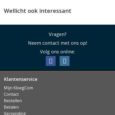
actieve ondersteuning voor MagSafe opladers of
accessoires.
Wellicht ook interessant
Lees minder
Vragen?
Neem contact met ons op!
Volg ons online:
Klantenservice
Mijn KloegCom
Contact
Bestellen
Betalen
Verzending