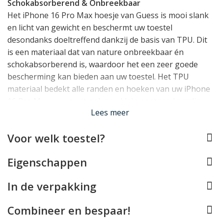
Schokabsorberend & Onbreekbaar
Het iPhone 16 Pro Max hoesje van Guess is mooi slank
en licht van gewicht en beschermt uw toestel
desondanks doeltreffend dankzij de basis van TPU. Dit
is een materiaal dat van nature onbreekbaar én
schokabsorberend is, waardoor het een zeer goede
bescherming kan bieden aan uw toestel. Het TPU
materiaal bedekt alle randen en hoeken van uw iPhone
16 Pro Max, en vormt ook een klein opstaand randje
Lees meer
rond het display.
Voor welk toestel?
Perfect op maat
De Guess case werd speciaal ontworpen voor de
Eigenschappen
iPhone 16 Pro Max en past daarom als gegoten. Alle
knopjes kunt u blijven gebruiken, de Lightning
In de verpakking
aansluiting blijft vrij en de camera's kunnen hun werk
blijven doen. De case is ook compatible met draadloos
Combineer en bespaar!
laden met draadloze opladers, al biedt deze géén