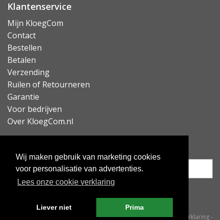
Klantenservice
Mijn KloegCom
Contact
Bestellen
Betalen
Verzending
Ruilen of Retourneren
Garantie
Voor bedrijven
Over KloegCom.nl
Nieuwsbrief ontvangen?
Wij maken gebruik van marketing cookies
voor personalisatie van advertenties.
Lees onze cookie verklaring
Inschrijven
Liever niet
Prima
© KloegCom 2008 - 2026 -
Algemene voorwaarden
-
Cookieverklaring
-