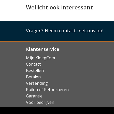
De Guess case werd speciaal ontworpen voor 
Wellicht ook interessant
als gegoten. Alle knopjes kunt u blijven gebrui
camera's kunnen hun werk blijven doen. Ook 
mogelijk door het hoesje heen. Er is echter 
Lees mi
Vragen?
Neem contact met ons op!
Klantenservice
Mijn KloegCom
Contact
Bestellen
Betalen
Verzending
Ruilen of Retourneren
Garantie
Voor bedrijven
Over KloegCom.nl