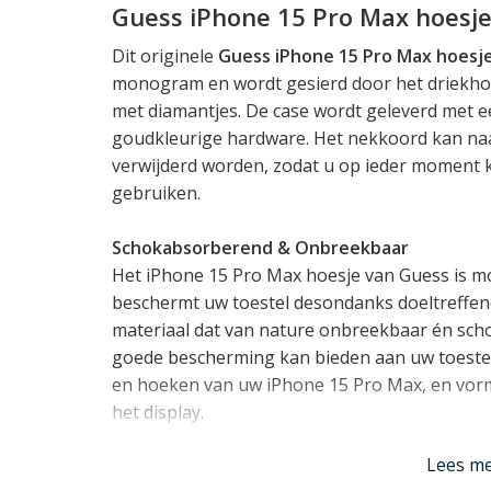
Guess iPhone 15 Pro Max hoesj
Dit originele
Guess iPhone 15 Pro Max hoesj
monogram en wordt gesierd door het driekhoek
met diamantjes. De case wordt geleverd met
goudkleurige hardware. Het nekkoord kan naa
verwijderd worden, zodat u op ieder moment k
gebruiken.
Schokabsorberend & Onbreekbaar
Het iPhone 15 Pro Max hoesje van Guess is moo
beschermt uw toestel desondanks doeltreffend 
materiaal dat van nature onbreekbaar én sch
goede bescherming kan bieden aan uw toestel
en hoeken van uw iPhone 15 Pro Max, en vorm
het display.
Lees m
Past uw iPhone 15 Pro Max prefect