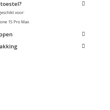
toestel?
geschikt voor:
hone 15 Pro Max
appen
pakking