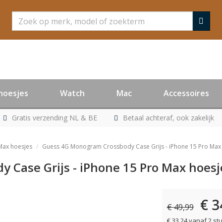
Zoeken
hoesjes
Watch
Mac
Accessoires
Gratis verzending NL & BE
Betaal achteraf, ook zakelijk
Max hoesjes
Guess 4G Monogram Crossbody Case Grijs - iPhone 15 Pro Max
 Case Grijs - iPhone 15 Pro Max hoes
€ 3
€ 49,99
€ 33,24 vanaf 2 st