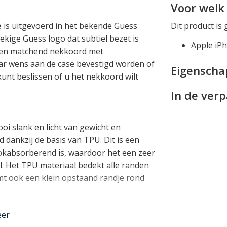
e
Voor welk 
e
is uitgevoerd in het bekende Guess
Dit product is 
ige Guess logo dat subtiel bezet is
Apple iP
 een matchend nekkoord met
r wens aan de case bevestigd worden of
Eigensch
unt beslissen of u het nekkoord wilt
In de ver
i slank en licht van gewicht en
dankzij de basis van TPU. Dit is een
okabsorberend is, waardoor het een zeer
. Het TPU materiaal bedekt alle randen
t ook een klein opstaand randje rond
eer