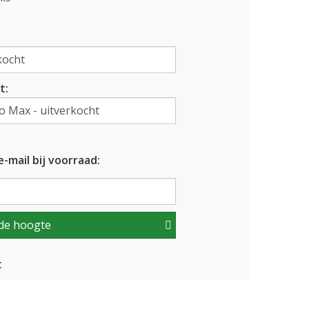
t:
-mail bij voorraad:
de hoogte
t