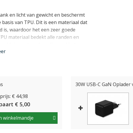
lank en licht van gewicht en beschermt
 basis van TPU. Dit is een materiaal dat
 is, waardoor het een zeer goede
PU materiaal bedekt alle randen en
en klein opstaand randje rond het
eer
de iPhone 16 Pro en past daarom als
 de USB-C aansluiting blijft vrij en de
as
30W USB-C GaN Oplader v
s de case te gebruiken met draadloos
rijs: € 44,98
paart € 5,00
nder
n winkelmandje