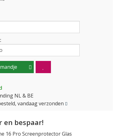
:
lmandje
d
ending NL & BE
besteld, vandaag verzonden
 en bespaar!
e 16 Pro Screenprotector Glas