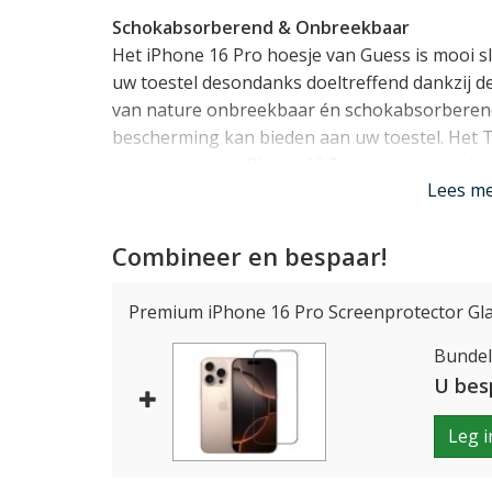
Schokabsorberend & Onbreekbaar
Het iPhone 16 Pro hoesje van Guess is mooi s
uw toestel desondanks doeltreffend dankzij de
van nature onbreekbaar én schokabsorberend
bescherming kan bieden aan uw toestel. Het T
hoeken van uw iPhone 16 Pro, en vormt ook e
Lees m
display.
Perfect op maat
Combineer en bespaar!
De Guess case werd speciaal ontworpen voor 
gegoten. Alle knopjes kunt u blijven gebruiken,
Premium iPhone 16 Pro Screenprotector Gl
camera's kunnen hun werk blijven doen. Ook i
Bundelp
laden en MagSafe.
U bes
Lees mi
Leg i