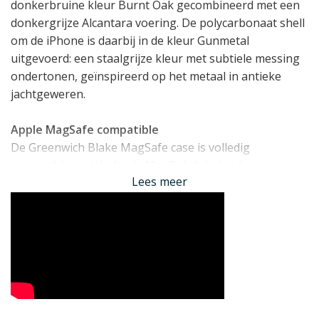
donkerbruine kleur Burnt Oak gecombineerd met een
donkergrijze Alcantara voering. De polycarbonaat shell
om de iPhone is daarbij in de kleur Gunmetal
uitgevoerd: een staalgrijze kleur met subtiele messing
ondertonen, geïnspireerd op het metaal in antieke
jachtgeweren.
Apple MagSafe compatible
De Greenwich Blake MagSafe case is volledig
compatible met de Apple MagSafe*. In het hoesje is
Lees meer
dezelfde magnetische ring verwerkt als in de iPhone
zelf, zodat MagSafe accessoires zoals de Apple
MagSafe oplader of MagSafe Wallet even goed aan de
case bevestigd kan worden als aan de iPhone zelf.
Engels Stijlvol
De iPhone 14 Pro Max hoesjes van Greenwich worden
vervaardigd uit met de hand geselecteerd leer. Dit zijn