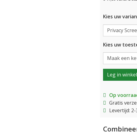
Kies uw varian
Kies uw toeste
Leg in winke
Op voorraa
Gratis verz
Levertijd: 
Combineer