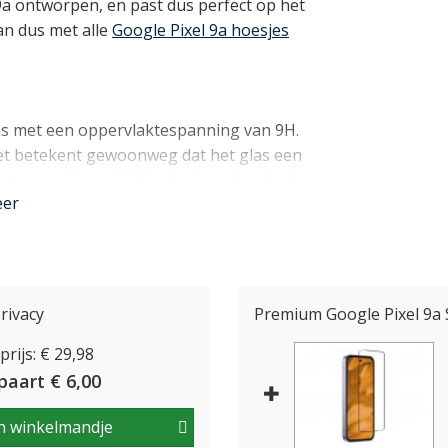
 9a ontworpen, en past dus perfect op het
n dus met alle
Google Pixel 9a hoesjes
as met een oppervlaktespanning van 9H.
het betekent gewoonweg dat het glas een
swerend is en bij directe impact op het
eer
 - uiteraard met het doel om die
lay van uw toestel.
r heeft ook andere voordelen. Zo voelt
rivacy
Premium Google Pixel 9a 
an uw iPhone. Ook is het glas voorzien
rijs: € 29,98
ken minder aan het glas hechten en het
paart € 6,00
nder
n winkelmandje