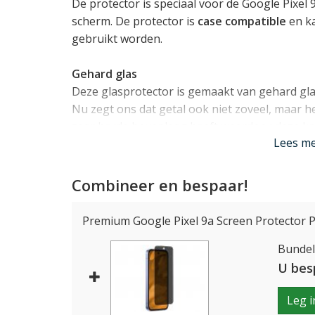
De protector is speciaal voor de Google Pixel
scherm. De protector is
case compatible
en ka
gebruikt worden.
Gehard glas
Deze glasprotector is gemaakt van gehard gl
Nu zegt ons dat getal ook niet zoveel, maar 
zeer harde bovenlaag heeft waardoor deze kra
Lees m
scherm veel energie absorbeert bij het breken
schadelijke energie weg te houden bij het disp
Combineer en bespaar!
Fijn in gebruik.
Het gebruik van glas voor een screenprotecto
Premium Google Pixel 9a Screen Protector P
het glas net zo prettig aan bij het bedienen v
Bundelp
van een oleofobe coating, zodat vingerafdruk
scherm veel makkelijker schoon te vegen is.
U bes
Lees mi
Leg i