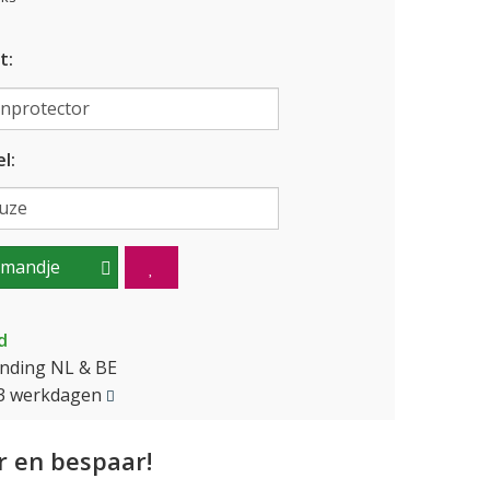
t:
l:
lmandje
d
ending NL & BE
2-3 werkdagen
 en bespaar!