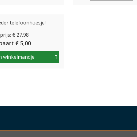
eder telefoonhoesje!
rijs: € 27,98
paart € 5,00
n winkelmandje