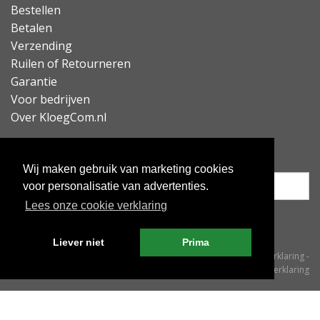
Bestellen
Betalen
Verzending
Ruilen of Retourneren
Garantie
Voor bedrijven
Over KloegCom.nl
Nieuwsbrief ontvangen?
Wij maken gebruik van marketing cookies
voor personalisatie van advertenties.
Lees onze cookie verklaring
Inschrijven
Liever niet
Prima
© KloegCom 2008 - 2026 -
Algemene voorwaarden
-
Cookieverklaring
-
Privacyverklaring