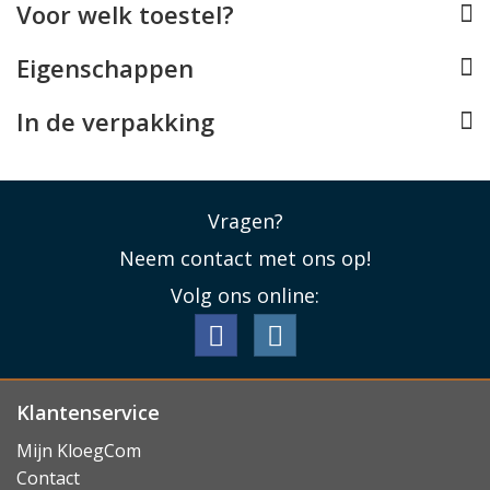
Voor welk toestel?
Hoge hardheid van 9H
Eigenschappen
De Google Pixel 8 Pro screenprotector is gemaakt van
tempered glass met een hardheid van 9H. Dit betekent
In de verpakking
dat het geharde glas extreem krasbestendig is en in
staat is veel schadelijke energie de absorberen bij
directe impact.
Lees minder
Vragen?
Neem contact met ons op!
Volg ons online:
Klantenservice
Mijn KloegCom
Contact