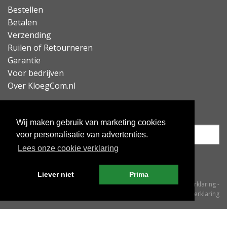
scherm veel makkelijker schoon te houden is.
Bestellen
Betalen
Lees minder
Verzending
Ruilen of Retourneren
Garantie
Voor bedrijven
Over KloegCom.nl
Nieuwsbrief ontvangen?
Wij maken gebruik van marketing cookies
voor personalisatie van advertenties.
Lees onze cookie verklaring
Inschrijven
Liever niet
Prima
© KloegCom 2008 - 2026 -
Algemene voorwaarden
-
Cookieverklaring
-
Privacyverklaring