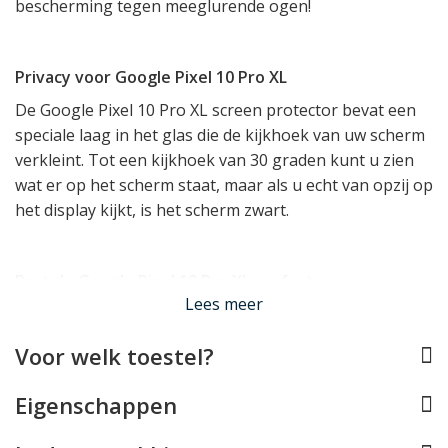
bescherming tegen meeglurende ogen!
Privacy voor Google Pixel 10 Pro XL
De Google Pixel 10 Pro XL screen protector bevat een
speciale laag in het glas die de kijkhoek van uw scherm
verkleint. Tot een kijkhoek van 30 graden kunt u zien
wat er op het scherm staat, maar als u echt van opzij op
het display kijkt, is het scherm zwart.
Past de Google Pixel 10 Pro XL perfect
Lees meer
De protector is speciaal voor de Google Pixel 10 Pro XL
ontworpen, en past dus perfect op het scherm. De
Voor welk toestel?
protector is
case compatible
en kan dus met alle
Google Pixel 10 Pro XL hoesjes
gebruikt worden.
Eigenschappen