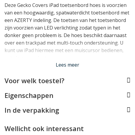
Deze Gecko Covers iPad toetsenbord hoes is voorzien
van een hoogwaardig, spatwaterdicht toetsenbord met
een AZERTY indeling. De toetsen van het toetsenbord
zijn voorzien van LED verlichting zodat typen in het
donker geen probleem is. De hoes beschikt daarnaast
over een trackpad met multi-touch ondersteuning. U
kunt uw iPad hiermee met een muiscursor bedienen,
net als op een laptop.
Lees meer
Bluetooth Verbinding
Voor welk toestel?
Het toetsenbord en trackpad verbinden via Bluetooth
met uw iPad. De eerste keer dient u deze via het
Eigenschappen
Bluetooth menu te koppelen, waarna de verbinding
elke volgende keer automatisch gelegd wordt.
In de verpakking
100 uur gebruik/100 dagen standby
De accu in het toetsenbord heeft een indrukwekkende
Wellicht ook interessant
gebruiksduur van 100 uur. De standby tijd is met 100