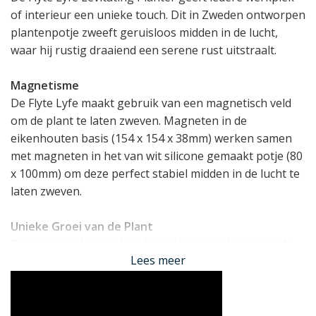
of interieur een unieke touch. Dit in Zweden ontworpen
plantenpotje zweeft geruisloos midden in de lucht,
waar hij rustig draaiend een serene rust uitstraalt.
Magnetisme
De Flyte Lyfe maakt gebruik van een magnetisch veld
om de plant te laten zweven. Magneten in de
eikenhouten basis (154 x 154 x 38mm) werken samen
met magneten in het van wit silicone gemaakt potje (80
x 100mm) om deze perfect stabiel midden in de lucht te
laten zweven.
Unieke Groei van de Plant
Doordat de plant in de Lyfe midden in de lucht zweeft
Lees meer
en daar langzaam roteert, groeit de plant extra mooi.
Elke zijde van de plant wordt immers aan hetzelfde licht
blootgesteld, wat bijdraagt aan een prachtige
ontwikkeling van de plant. Het blijft overigens gewoon