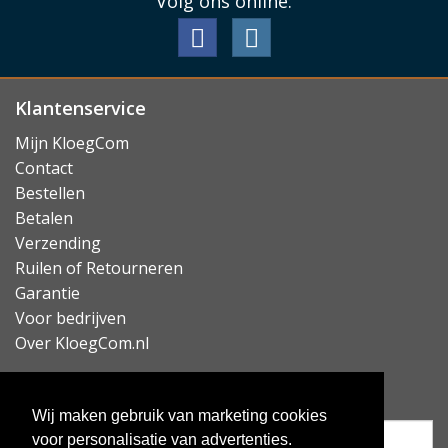
écht goed. Bekijk onderstaande video om te zien hoe dit
Volg ons online:
in praktijk werkt.
Lees minder
Klantenservice
Mijn KloegCom
Contact
Bestellen
Betalen
Verzending
Ruilen of Retourneren
Garantie
Voor bedrijven
Over KloegCom.nl
Nieuwsbrief ontvangen?
Wij maken gebruik van marketing cookies
voor personalisatie van advertenties.