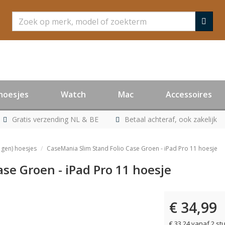
Zoeken
hoesjes
Watch
Mac
Accessoires
Gratis verzending NL & BE
Betaal achteraf, ook zakelijk
 gen) hoesjes
CaseMania Slim Stand Folio Case Groen - iPad Pro 11 hoesje
se Groen - iPad Pro 11 hoesje
€ 34,99
€ 33,24 vanaf 2 st