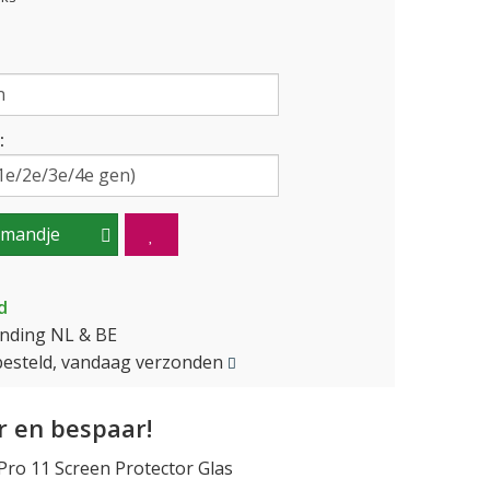
:
lmandje
d
ending NL & BE
besteld, vandaag verzonden
 en bespaar!
ro 11 Screen Protector Glas