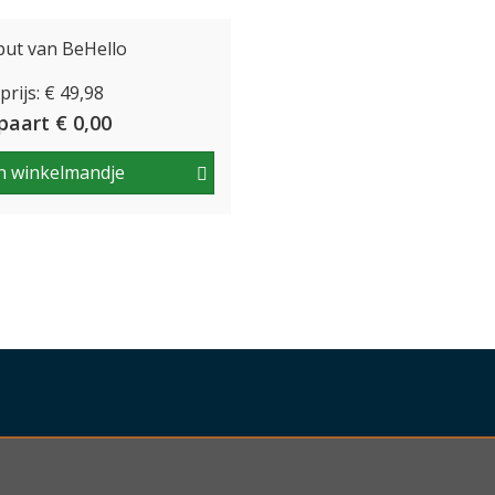
nder
put van BeHello
rijs: € 49,98
paart € 0,00
n winkelmandje