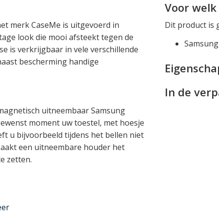
Voor welk 
het merk CaseMe is uitgevoerd in
Dit product is 
ntage look die mooi afsteekt tegen de
Samsung 
se is verkrijgbaar in vele verschillende
t naast bescherming handige
Eigensch
In de ver
 magnetisch uitneembaar Samsung
 gewenst moment uw toestel, met hoesje
t u bijvoorbeeld tijdens het bellen niet
maakt een uitneembare houder het
e zetten.
 beschermt uw toestel rondom voor een
eer
estel in klikt heeft een basis van