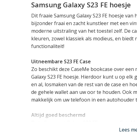
Samsung Galaxy S23 FE hoesje
Dit fraaie Samsung Galaxy S23 FE hoesje van 
bijzonder fraai en zacht kunstleer met een vi
moderne uitstraling van het toestel zelf. De ca
kleuren, zowel klassiek als modieus, en bied
functionaliteit!
Uitneembare S23 FE Case
Zo beschikt deze CaseMe bookcase over een
Galaxy S23 FE hoesje. Hierdoor kunt u op elk
en al, losmaken van de rest van de case en hoef
de gehele wallet aan uw oor te houden. Ook 
makkelijk om uw telefoon in een autohouder t
Altijd goed beschermd
Deze Samsung Galaxy S23 FE case van CaseMe
Lees m
optimale bescherming. Het hoesje waar u uw to