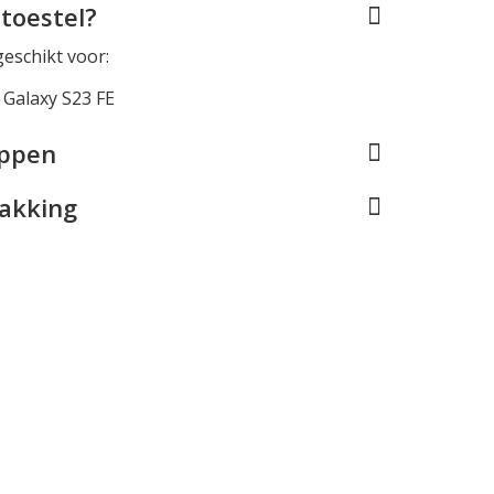
toestel?
geschikt voor:
Galaxy S23 FE
appen
pakking