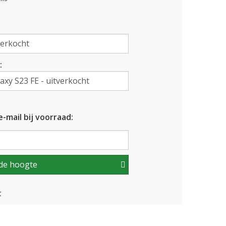
:
-mail bij voorraad:
de hoogte
t