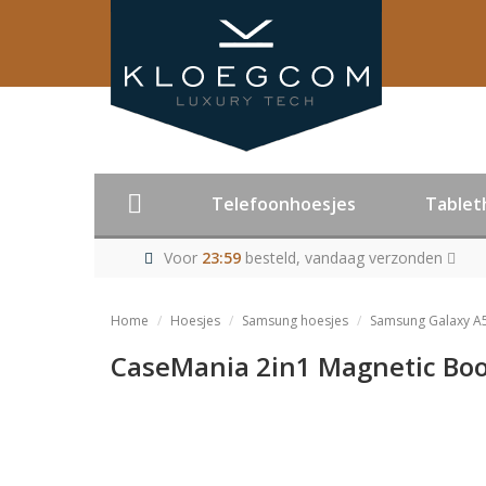
Telefoonhoesjes
Tablet
Voor
23:59
besteld, vandaag verzonden
Home
Hoesjes
Samsung hoesjes
Samsung Galaxy A
CaseMania 2in1 Magnetic Boo
Product niet me