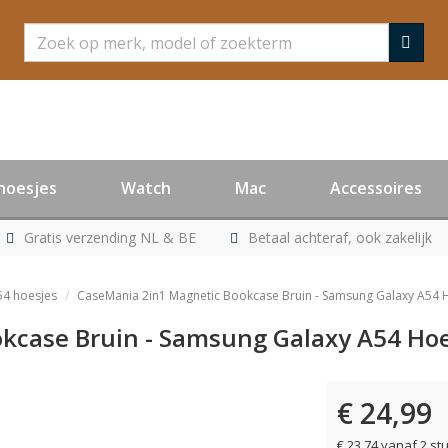
Zoeken
hoesjes
Watch
Mac
Accessoires
Gratis verzending NL & BE
Betaal achteraf, ook zakelijk
54 hoesjes
CaseMania 2in1 Magnetic Bookcase Bruin - Samsung Galaxy A54 
kcase Bruin - Samsung Galaxy A54 Ho
€ 24,99
er leverbaar
€ 23,74 vanaf 2 st