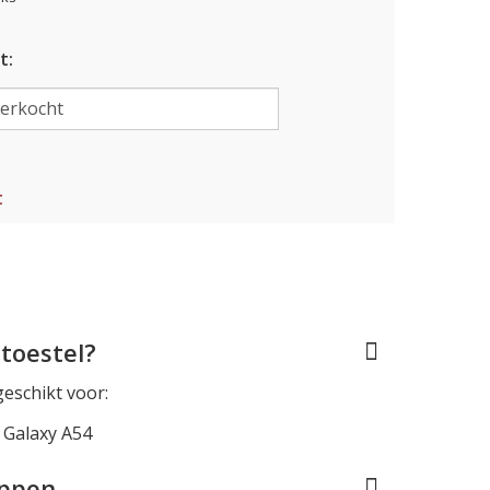
t:
t
toestel?
geschikt voor:
Galaxy A54
appen