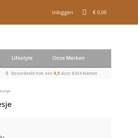
Inloggen
€ 0,00
Lifestyle
Onze Merken
Beoordeeld met een
9,5
door 8304 klanten
Hoesje
esje
uks