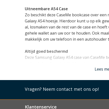
Uitneembare A54 Case
Zo beschikt deze CaseMe bookcase over een
Galaxy A54 hoesje. Hierdoor kunt u op elk ge
al, losmaken van de rest van de case en hoeft u
gehele wallet aan uw oor te houden. Ook maa
makkelijk om uw telefoon in een autohouder t
Altijd goed beschermd
Deze Samsung Galaxy A54 case van CaseMe b
optimale bescherming. Het hoesje waar u uw to
Lees m
onbreekbaar, schokabsorberend TPU materiaal
hoeken, en zorgt ook voor een klein opstaand 
telefoon uit de omslag haalt is deze dus goed
Vragen?
Neem contact met ons op!
Precies op maat gemaakt
Doordat dit CaseMe hoesje speciaal voor de 
de pasvorm perfect. De case houdt rekening me
Klantenservice