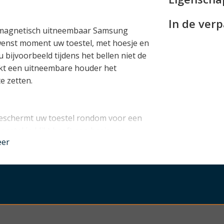
In de ver
 magnetisch uitneembaar Samsung
wenst moment uw toestel, met hoesje en
 bijvoorbeeld tijdens het bellen niet de
kt een uitneembare houder het
e zetten.
eschermt uw toestel rondom voor een
estel in klikt heeft een basis van
eer
. Dit materiaal bedekt alle randen en
randje rond het display. Zelfs als u uw
 beschermd!
Samsung Galaxy A54 ontworpen werd, is
t alle knopjes, aansluitingen en de