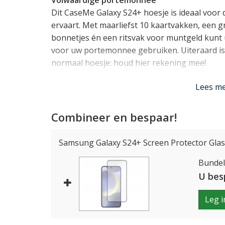
Volwaardige portemonnee
Dit CaseMe Galaxy S24+ hoesje is ideaal voor d
ervaart. Met maarliefst 10 kaartvakken, een g
bonnetjes én een ritsvak voor muntgeld kunt u
voor uw portemonnee gebruiken. Uiteraard is 
normaal hoesje: houd hier rekening mee!
Lees m
Slimme constructie
Bekijk de foto's goed om de precieze indeling
doorgronden. In principe opent het hoesje al
Combineer en bespaar!
vakjes voor passen en rechts uw toestel. Het 
afzonderlijk geopend worden, waarmee u toega
Samsung Galaxy S24+ Screen Protector Glas 
Helemaal voorop de case zit een ritsvak met ee
Bundelp
Precies op maat gemaakt
U bes
De houder voor uw Samsung Galaxy S24+ in he
Leg i
voor dit toestel en houdt dan ook rekening met 
knopjes, aansluitingen en de camera's blijven