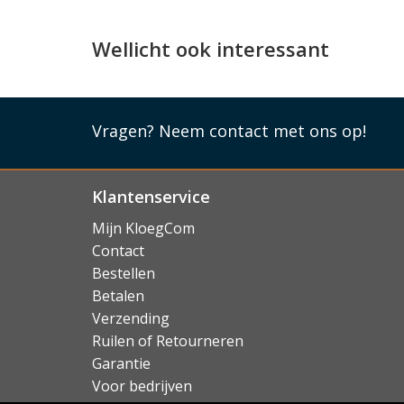
een opening. De case is van TPU materiaal g
schokabsorberend materiaal dat een belangrij
Wellicht ook interessant
valbescherming van dit hoesje.
Lees mi
Vragen?
Neem contact met ons op!
Klantenservice
Mijn KloegCom
Contact
Bestellen
Betalen
Verzending
Ruilen of Retourneren
Garantie
Voor bedrijven