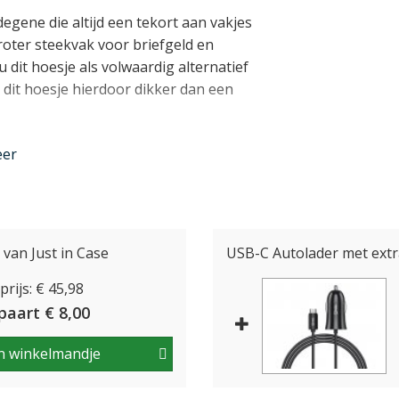
egene die altijd een tekort aan vakjes
roter steekvak voor briefgeld en
 dit hoesje als volwaardig alternatief
dit hoesje hierdoor dikker dan een
eer
 van dit Samsung Galaxy S24+ hoesje te
s een normale bookcase, met links 3
"klepje" van de case kan vervolgens
ng krijgt tot nog 7 vakjes voor passen.
van Just in Case
USB-C Autolader met extr
n metalen ritssluiting.
rijs: € 45,98
paart € 8,00
t hoesje is perfect op maat gemaakt
n winkelmandje
alle functies van het toestel. Alle
 te gebruiken, en ook voor de S-Pen is