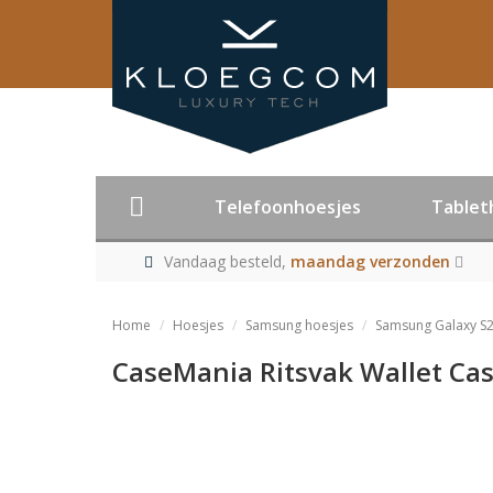
Telefoonhoesjes
Tablet
Vandaag besteld,
maandag verzonden
Home
Hoesjes
Samsung hoesjes
Samsung Galaxy S2
CaseMania Ritsvak Wallet Ca