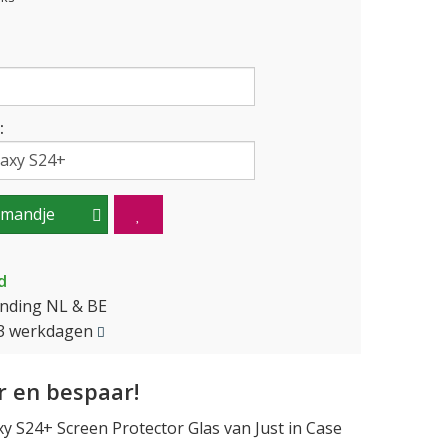
:
lmandje
d
ending NL & BE
2-3 werkdagen
 en bespaar!
 S24+ Screen Protector Glas van Just in Case