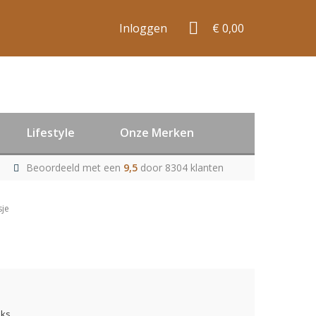
Inloggen
€ 0,00
Lifestyle
Onze Merken
Beoordeeld met een
9,5
door 8304 klanten
sje
uks