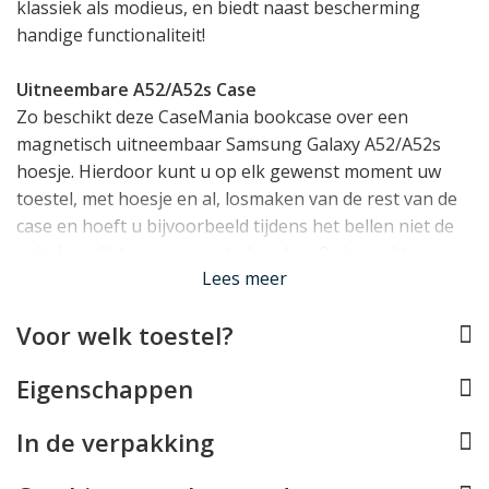
klassiek als modieus, en biedt naast bescherming
handige functionaliteit!
Uitneembare A52/A52s Case
Zo beschikt deze CaseMania bookcase over een
magnetisch uitneembaar Samsung Galaxy A52/A52s
hoesje. Hierdoor kunt u op elk gewenst moment uw
toestel, met hoesje en al, losmaken van de rest van de
case en hoeft u bijvoorbeeld tijdens het bellen niet de
gehele wallet aan uw oor te houden. Ook maakt een
Lees meer
uitneembare houder het makkelijk om uw telefoon in
een autohouder te zetten.
Voor welk toestel?
Altijd goed beschermd
Eigenschappen
Deze Samsung Galaxy A52/A52s case van CaseMania
beschermt uw toestel rondom voor een optimale
In de verpakking
bescherming. Het hoesje waar u uw toestel in klikt
heeft een basis van onbreekbaar, schokabsorberend