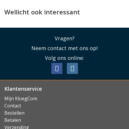
De Xiaomi Redmi A7 Pro case beschikt over 3 vakjes
Wellicht ook interessant
voor pasjes én een steekvakje daarachter waarin
briefgeld of bonnetjes een plekje vinden. Daarnaast
kan het telefoonhoesje als standaardje gebruikt
Vragen?
worden, zodat u het toestel in een handomdraai
zelfstandig rechtop kunt zetten.
Neem contact met ons op!
Lees minder
Volg ons online:
Klantenservice
Mijn KloegCom
Contact
Bestellen
Betalen
Verzending