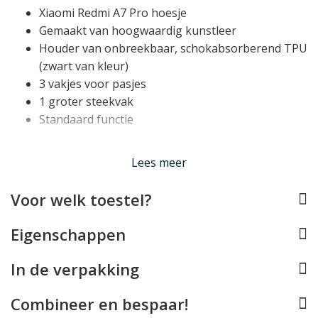
Xiaomi Redmi A7 Pro hoesje
Gemaakt van hoogwaardig kunstleer
Houder van onbreekbaar, schokabsorberend TPU
(zwart van kleur)
3 vakjes voor pasjes
1 groter steekvak
Standaard functie
Lees meer
Past de Xiaomi Redmi A7 Pro perfect
Dit telefoonhoesje is speciaal voor de Xiaomi Redmi A7
Voor welk toestel?
Pro ontworpen en past daardoor als gegoten. Hierbij is
rekening gehouden met alle toetsen, aansluitingen en
Eigenschappen
de camera's zodat het toestel volledig normaal te
gebruiken blijft.
In de verpakking
Combineer en bespaar!
Handige functionaliteit