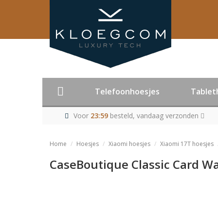
Telefoonhoesjes
Tablet
Voor
23:59
besteld, vandaag verzonden
Home
Hoesjes
Xiaomi hoesjes
Xiaomi 17T hoesjes
CaseBoutique Classic Card Wal