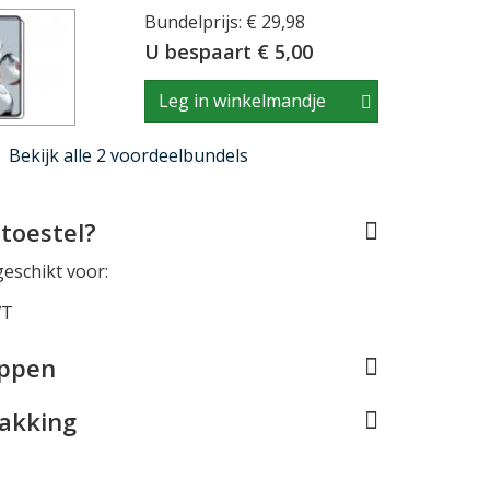
Bundelprijs: € 29,98
U bespaart € 5,00
Leg in winkelmandje
Bekijk alle 2 voordeelbundels
toestel?
geschikt voor:
7T
appen
pakking