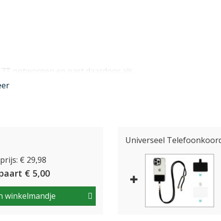
 17T ontworpen en past daardoor als
e toetsen, aansluitingen en de camera's
eer
 blijft.
Universeel Telefoonkoord 
r pasjes én een steekvakje daarachter
rijs: € 29,98
en. Daarnaast kan het telefoonhoesje als
paart € 5,00
stel in een handomdraai zelfstandig
n winkelmandje
nder