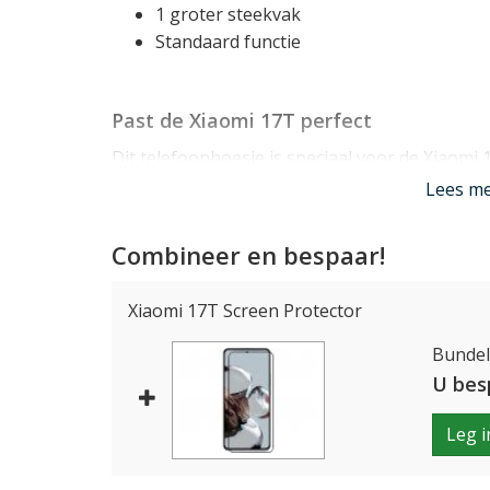
1 groter steekvak
Standaard functie
Past de Xiaomi 17T perfect
Dit telefoonhoesje is speciaal voor de Xiaomi
gegoten. Hierbij is rekening gehouden met all
Lees m
zodat het toestel volledig normaal te gebruiken
Combineer en bespaar!
Handige functionaliteit
Xiaomi 17T Screen Protector
De Xiaomi 17T case beschikt over 3 vakjes voo
Bundelp
waarin briefgeld of bonnetjes een plekje vind
U bes
standaardje gebruikt worden, zodat u het toe
rechtop kunt zetten.
Leg i
Lees mi