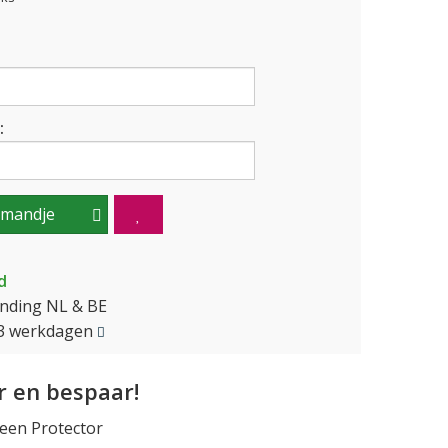
:
lmandje
d
ending NL & BE
2-3 werkdagen
 en bespaar!
een Protector