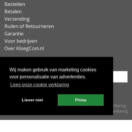
Bestellen
Betalen
Verzending
Ruilen of Retourneren
Garantie
Voor bedrijven
Over KloegCom.nl
Nieuwsbrief ontvangen?
Wij maken gebruik van marketing cookies
voor personalisatie van advertenties.
Lees onze cookie verklaring
Inschrijven
Liever niet
Prima
© KloegCom 2008 - 2026 -
Algemene voorwaarden
-
Cookieverklaring
-
Privacyverklaring