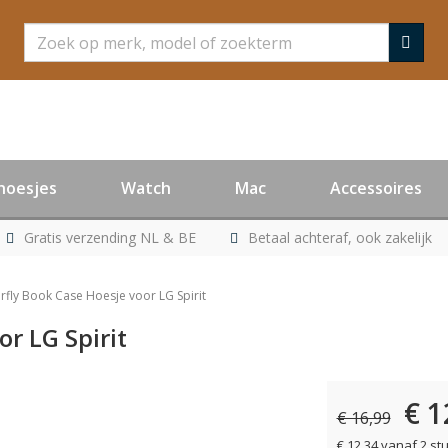
Zoeken
hoesjes
Watch
Mac
Accessoires
Gratis verzending NL & BE
Betaal achteraf, ook zakelijk
rfly Book Case Hoesje voor LG Spirit
or LG Spirit
€ 1
er leverbaar
€ 16,99
€ 12,34 vanaf 2 st