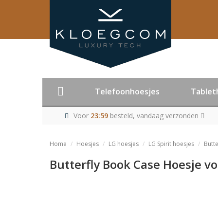
Telefoonhoesjes
Tablet
Voor
23:59
besteld, vandaag verzonden
Home
Hoesjes
LG hoesjes
LG Spirit hoesjes
Butte
Butterfly Book Case Hoesje vo
Product niet me