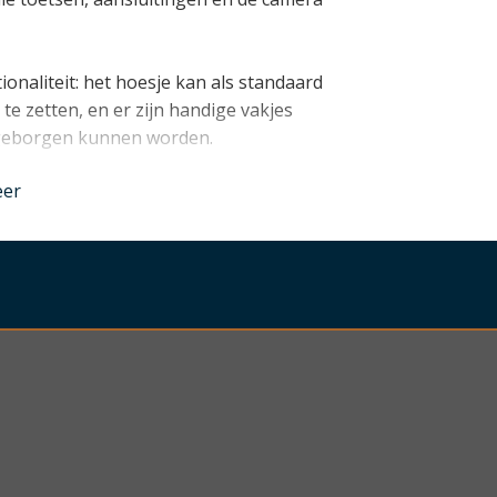
onaliteit: het hoesje kan als standaard
te zetten, en er zijn handige vakjes
pgeborgen kunnen worden.
nder
eer