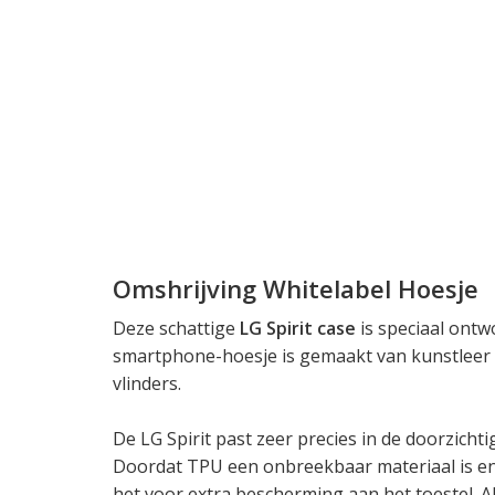
Omshrijving Whitelabel Hoesje
Deze schattige
LG Spirit case
is speciaal ontw
smartphone-hoesje is gemaakt van kunstleer 
vlinders.
De LG Spirit past zeer precies in de doorzichti
Doordat TPU een onbreekbaar materiaal is en
het voor extra bescherming aan het toestel. A