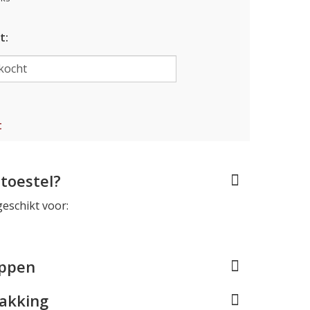
t:
t
toestel?
geschikt voor:
appen
pakking