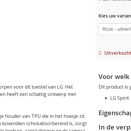
Kies uw varian
Uitverkoch
Voor welk 
orpen voor dit toestel van LG. Het
Dit product is 
en heeft een schattig ontwerp met
LG Spirit
Eigensch
ge houder van TPU die in het hoesje zit.
 bovendien schokabsorberend is, zorgt
In de ver
lle toetsen, aansluitingen en de camera