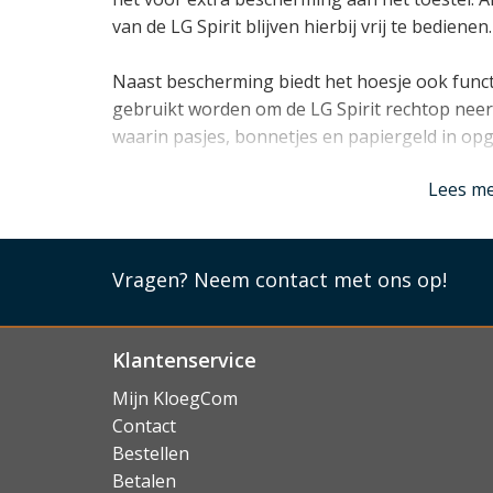
van de LG Spirit blijven hierbij vrij te bedienen.
Naast bescherming biedt het hoesje ook functi
gebruikt worden om de LG Spirit rechtop neer 
waarin pasjes, bonnetjes en papiergeld in o
Lees mi
Lees m
Vragen?
Neem contact met ons op!
Klantenservice
Mijn KloegCom
Contact
Bestellen
Betalen