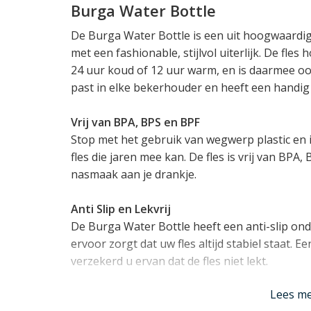
Burga Water Bottle
De Burga Water Bottle is een uit hoogwaardi
met een fashionable, stijlvol uiterlijk. De fles
24 uur koud of 12 uur warm, en is daarmee oo
past in elke bekerhouder en heeft een handi
Vrij van BPA, BPS en BPF
Stop met het gebruik van wegwerp plastic en
fles die jaren mee kan. De fles is vrij van BP
nasmaak aan je drankje.
Anti Slip en Lekvrij
De Burga Water Bottle heeft een anti-slip ond
ervoor zorgt dat uw fles altijd stabiel staat. 
verzekerd u ervan dat de fles niet lekt.
Lees mi
Lees m