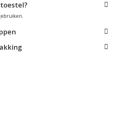
toestel?
gebruiken.
appen
pakking