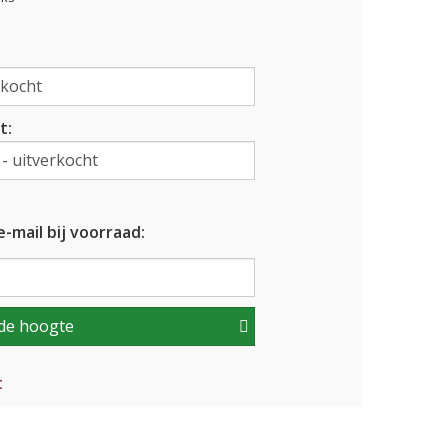
t:
-mail bij voorraad:
de hoogte
t