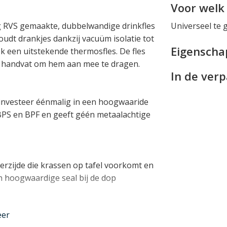
Voor welk 
g RVS gemaakte, dubbelwandige drinkfles
Universeel te 
 houdt drankjes dankzij vacuüm isolatie tot
Eigensch
k een uitstekende thermosfles. De fles
g handvat om hem aan mee te dragen.
In de ver
 investeer éénmalig in een hoogwaaride
A, BPS en BPF en geeft géén metaalachtige
erzijde die krassen op tafel voorkomt en
Een hoogwaardige seal bij de dop
nder
eer