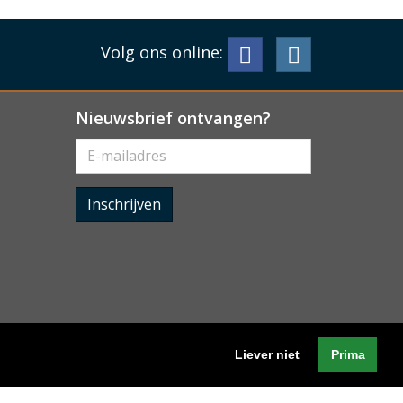
Volg ons online:
Nieuwsbrief ontvangen?
Inschrijven
Liever niet
Prima
Algemene voorwaarden
-
Cookieverklaring
-
Privacyverklaring