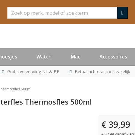
Zoeken
hoesjes
Watch
Mac
Accessoires
Gratis verzending NL & BE
Betaal achteraf, ook zakelijk
 Thermosfles 500ml
aterfles Thermosfles 500ml
€ 39,99
€ 37,99 vanaf 2 st